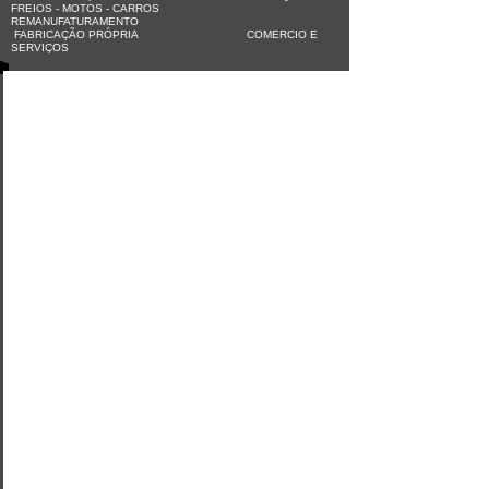
FREIOS - MOTOS - CARROS
REMANUFATURAMENTO
FABRICAÇÃO PRÓPRIA COMERCIO E
SERVIÇOS