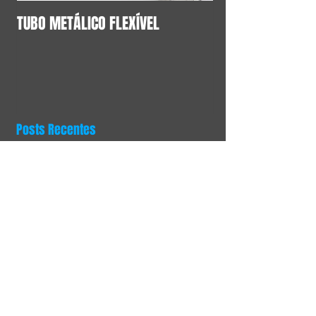
TUBO METÁLICO FLEXÍVEL
Posts Recentes
Contato
TUBOS
Encontre o Melhor
Fornecedor de Conexões
Industriais em Latão