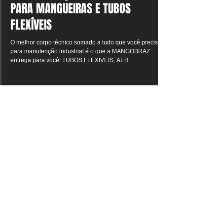
RECOMENDAÇÕES IMPORTANTES
PARA MANGUEIRAS E TUBOS
FLEXÍVEIS
O melhor corpo técnico somado a tudo que você precisa
para manutenção industrial é o que a MANGOBRAZ
entrega para você! TUBOS FLEXIVEIS, AER
Posts Em Destaque