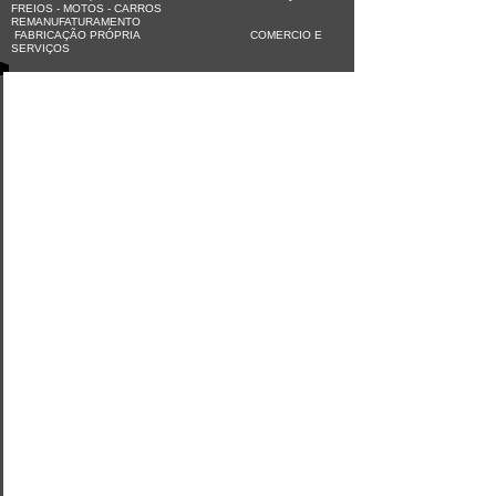
FREIOS - MOTOS - CARROS
REMANUFATURAMENTO
FABRICAÇÃO PRÓPRIA COMERCIO E
SERVIÇOS