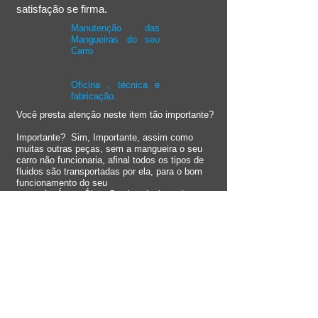
satisfação se firma.
Manutenção das
Mangueiras do seu
Carro
Oficina , técnica e
fabricação.
Você presta atenção neste item tão importante?
Importante? Sim, Importante, assim como
muitas outras peças, sem a mangueira o seu
carro não funcionaria, afinal todos os tipos de
fluidos são transportadas por ela, para o bom
funcionamento do seu
carro: Ar, Água, Óleo, Combustível e todos os
tipos de fluidos que comandam partes
importantes, como o freio, por exemplo.
Para isso uma boa manutenção é mais que
importante, é essencial.
E você? Sabe cuidar, observar sinais de
desgaste e quando trocar a mangueira do seu
carro?