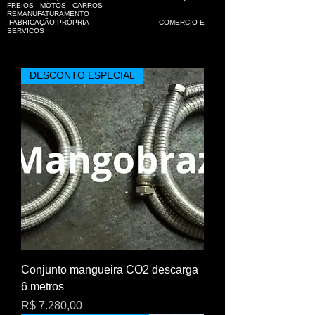
FREIOS - MOTOS - CARROS
REMANUFATURAMENTO
FABRICAÇÃO PRÓPRIA COMERCIO E
SERVIÇOS
DESCONTO ESPECIAL
Conjunto mangueira CO2 descarga
6 metros
Preço
R$ 7.280,00