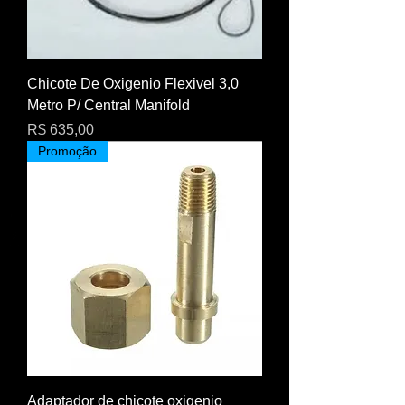
Chicote De Oxigenio Flexivel 3,0
Metro P/ Central Manifold
Preço
R$ 635,00
Promoção
Adaptador de chicote oxigenio