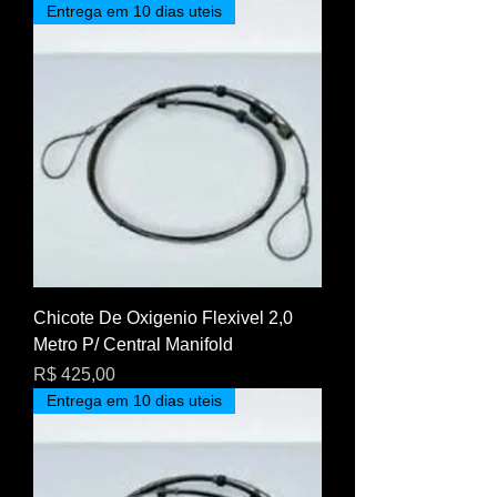
Entrega em 10 dias uteis
Chicote De Oxigenio Flexivel 2,0
Metro P/ Central Manifold
Preço
R$ 425,00
Entrega em 10 dias uteis