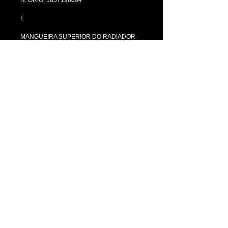
E
MANGUEIRA SUPERIOR DO RADIADOR 
JEEP/PICK-UP - REF. 9002901001A
N. ORIG. 9002901001A
AMBAS EM SILICONE PARA ALTA 
TEMPERATURA 
FABRICAÇÃO PROPRIA
​RUA WANDENKOLK,464 - MOOCA
SÃO PAULO - SP
CEP
03102-030
Tel: +55
11 3208 0122
11 98992 6006