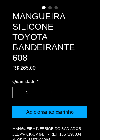
MANGUEIRA
SILICONE
TOYOTA
BANDEIRANTE
608
Preço
R$ 265,00
Quantidade
*
Adicionar ao carrinho
MANGUEIRA INFERIOR DO RADIADOR 
JEEP/PICK-UP 94/... - REF. 1657198004
N. ORIG. 1657198004