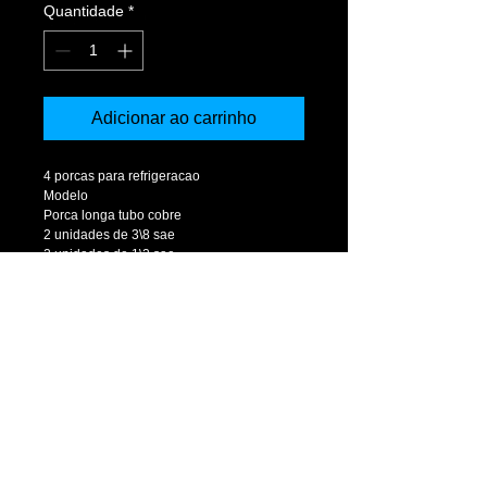
Quantidade
*
Adicionar ao carrinho
4 porcas para refrigeracao
Modelo
Porca longa tubo cobre
2 unidades de 3\8 sae
2 unidades de 1\2 sae
Fabricado em latao laminado (nao é 
fundida). Melhor qualidade no material e 
na usinagem
​RUA WANDENKOLK,464 - MOOCA
SÃO PAULO - SP
CEP
03102-030
Tel: +55